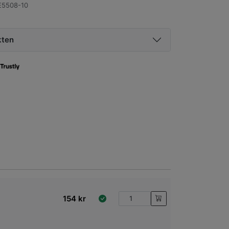
5508-10
kten
154
kr