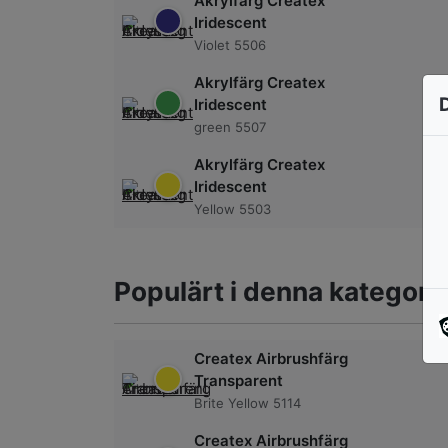
Akrylfärg Createx
Iridescent
Violet 5506
Akrylfärg Createx
Iridescent
green 5507
Akrylfärg Createx
Iridescent
Yellow 5503
Populärt i denna kategori
Createx Airbrushfärg
Transparent
Brite Yellow 5114
Createx Airbrushfärg