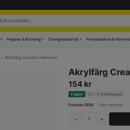
Papper & Kartong
Designmaterial
Presentation & Förvar
Akrylfärg Createx Iridescent
Akrylfärg Crea
154
kr
I lager
1-3 arbetsdagar
Fuchsia 5508
Fler varianter
−
+