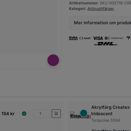
Artikelnummer:
SKU-935718-CRE
Kategori:
Airbrushfärger
Mer information om produ
Akrylfärg Createx
154
kr
Iridescent
Turquoise 5504