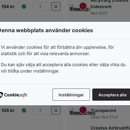
Akrylfärg Createx
154
kr
Iridescent
Red 5501
Akrylfärg Createx
Denna webbplats använder cookies
154
kr
Iridescent
Scarlet 5502
Vi använder cookies för att förbättra din upplevelse, för
statistik och för att visa relevanta annonser.
154
kr
Du kan sjäv välja att acceptera alla cookies eller välja vilka du
vill tillåta under inställningar.
Inställningar
Acceptera alla
Createx Airbrushf
105
kr
Transparent
Deep Red 5124
Createx Airbrushf