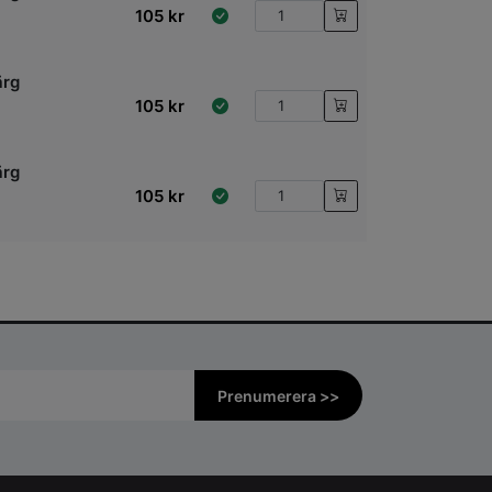
105
kr
ärg
105
kr
ärg
105
kr
Prenumerera >>