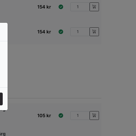
154
kr
154
kr
ärg
105
kr
ärg