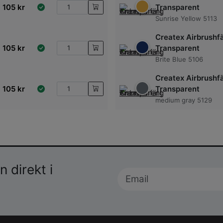
105
kr
Transparent
Sunrise Yellow 5113
Createx Airbrushf
105
kr
Transparent
Brite Blue 5106
Createx Airbrushf
105
kr
Transparent
medium gray 5129
 direkt i