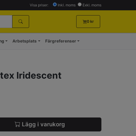
Visa priser:
Inkl. moms
Exkl. moms
0
kr
ing
Arbetsplats
Färgreferenser
tex Iridescent
Lägg i varukorg