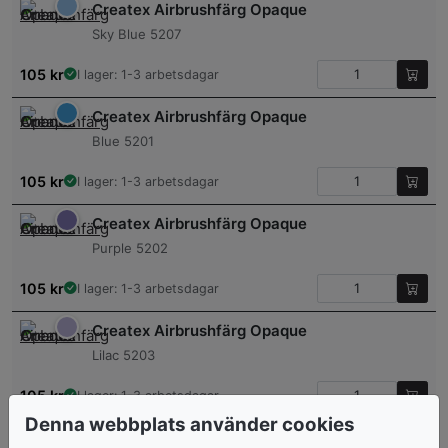
Createx Airbrushfärg Opaque
Sky Blue 5207
105
kr
I lager: 1-3 arbetsdagar
Createx Airbrushfärg Opaque
Blue 5201
105
kr
I lager: 1-3 arbetsdagar
Createx Airbrushfärg Opaque
Purple 5202
105
kr
I lager: 1-3 arbetsdagar
Createx Airbrushfärg Opaque
Lilac 5203
105
kr
I lager: 1-3 arbetsdagar
Denna webbplats använder cookies