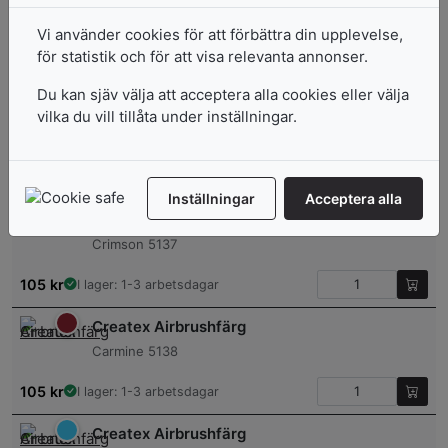
Createx Airbrushfärg
Purple 5135
Vi använder cookies för att förbättra din upplevelse,
för statistik och för att visa relevanta annonser.
105
kr
I lager: 1-3 arbetsdagar
Du kan sjäv välja att acceptera alla cookies eller välja
Createx Airbrushfärg
vilka du vill tillåta under inställningar.
Re x O x ide 5136
105
kr
I lager: 1-3 arbetsdagar
Inställningar
Acceptera alla
Createx Airbrushfärg
Crimson 5137
105
kr
I lager: 1-3 arbetsdagar
Createx Airbrushfärg
Carmine 5138
105
kr
I lager: 1-3 arbetsdagar
Createx Airbrushfärg