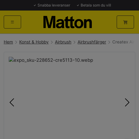
Snabba leveranser
Betala som du vill
Hem
Konst & Hobby
Airbrush
Airbrushfärger
Createx Airb
Föregående
Näst