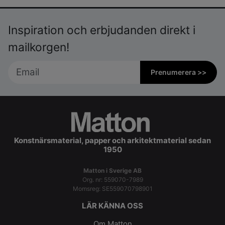
Inspiration och erbjudanden direkt i
mailkorgen!
Prenumerera >>
Konstnärsmaterial, papper och arkitektmaterial sedan
1950
Matton i Sverige AB
Org. nr: 559070-7989
Momsreg: SE559070798901
LÄR KÄNNA OSS
Om Matton