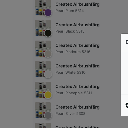
Createx Airbrushfärg
Pearl Plum 5314
Createx Airbrushfärg
Pearl Black 5315
Createx Airbrushfärg
Pearl Platinum 5316
Createx Airbrushfärg
Pearl White 5310
Createx Airbrushfärg
Pearl Pineapple 5311
Createx Airbrushfärg
Pearl Silver 5308
Createx Airbrushfärg