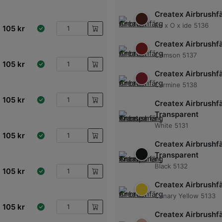
Createx Airbrushf
Re x O x ide 5136
105
kr
Createx Airbrushf
Crimson 5137
105
kr
Createx Airbrushf
Carmine 5138
105
kr
Createx Airbrushf
Transparent
White 5131
105
kr
Createx Airbrushf
Transparent
Black 5132
105
kr
Createx Airbrushf
Canary Yellow 5133
105
kr
Createx Airbrushf