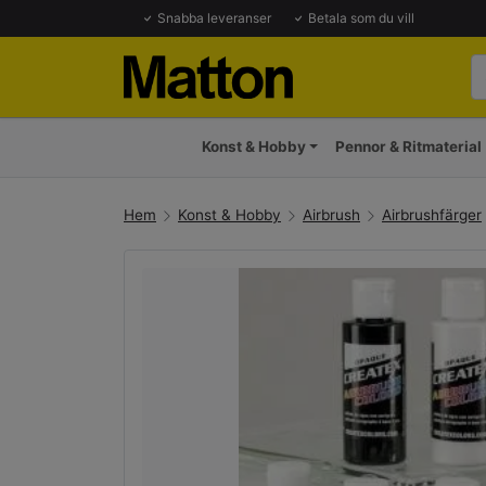
Snabba leveranser
Betala som du vill
Konst & Hobby
Pennor & Ritmaterial
Hem
Konst & Hobby
Airbrush
Airbrushfärger