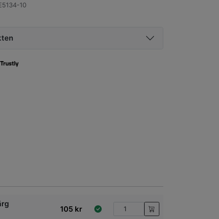
5134-10
kten
ärg
105
kr