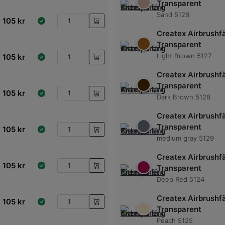
Transparent
Sand 5126
105
kr
Createx Airbrushf
Transparent
Light Brown 5127
105
kr
Createx Airbrushf
Transparent
105
kr
Dark Brown 5128
Createx Airbrushf
Transparent
105
kr
medium gray 5129
Createx Airbrushf
105
kr
Transparent
Deep Red 5124
Createx Airbrushf
105
kr
Transparent
Peach 5125