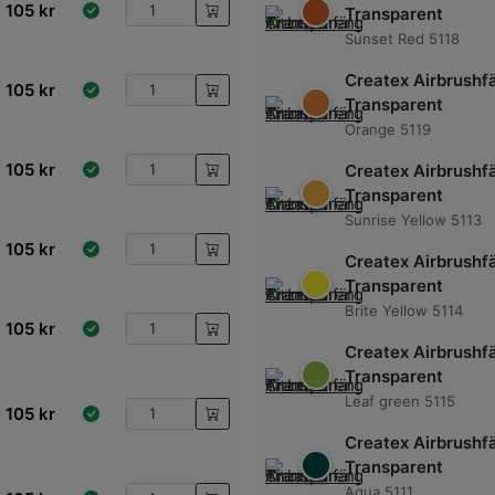
105
kr
Transparent
Sunset Red 5118
Createx Airbrushf
105
kr
Transparent
Orange 5119
105
kr
Createx Airbrushf
Transparent
Sunrise Yellow 5113
105
kr
Createx Airbrushf
Transparent
Brite Yellow 5114
105
kr
Createx Airbrushf
Transparent
Leaf green 5115
105
kr
Createx Airbrushf
Transparent
Aqua 5111