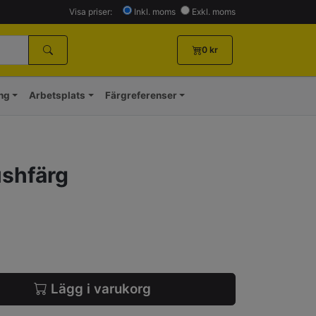
Visa priser:
Inkl. moms
Exkl. moms
0
kr
ing
Arbetsplats
Färgreferenser
ushfärg
Lägg i varukorg