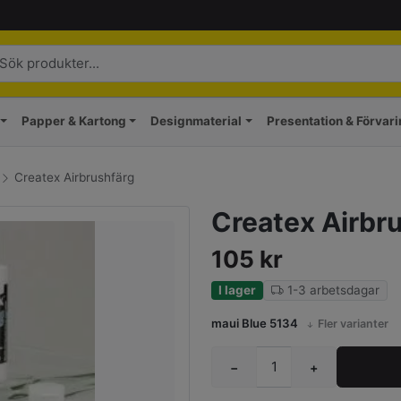
Papper & Kartong
Designmaterial
Presentation & Förvar
Createx Airbrushfärg
Createx Airbr
105
kr
I lager
1-3 arbetsdagar
maui Blue 5134
Fler varianter
−
+