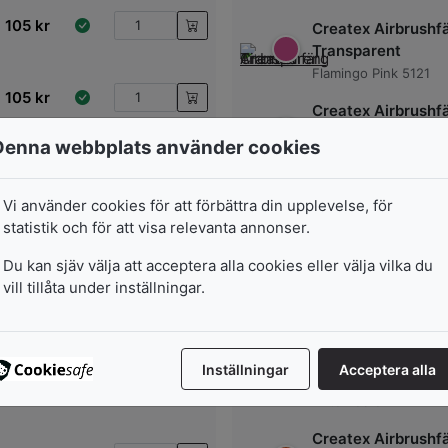
105
kr
Createx Airbrushf
Transparent
Flamingo Pink 5121
105
kr
Createx Airbrushf
Transparent
Denna webbplats använder cookies
Fuchsia 5122
105
kr
Createx Airbrushf
Vi använder cookies för att förbättra din upplevelse, för
Transparent
statistik och för att visa relevanta annonser.
Burgundy 5123
105
kr
Du kan sjäv välja att acceptera alla cookies eller välja vilka du
Createx Airbrushf
vill tillåta under inställningar.
Transparent
105
kr
Tropical green 5116
Createx Airbrushf
Inställningar
Acceptera alla
Transparent
105
kr
Brite Red 5117
Createx Airbrushf