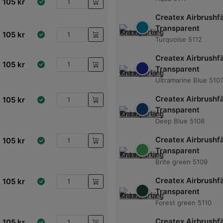
105
kr
Createx Airbrushf
Transparent
105
kr
Turquoise 5112
Createx Airbrushf
105
kr
Transparent
Ultramarine Blue 510
Createx Airbrushf
105
kr
Transparent
Deep Blue 5108
Createx Airbrushf
105
kr
Transparent
Brite green 5109
Createx Airbrushf
105
kr
Transparent
Forest green 5110
Createx Airbrushf
105
kr