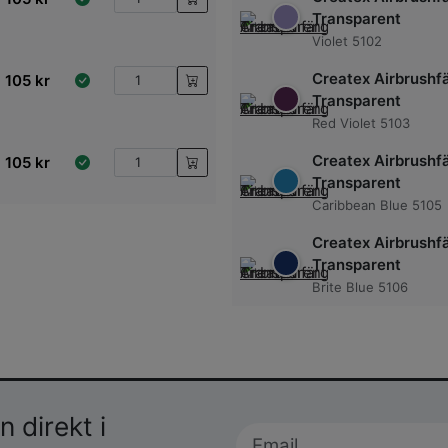
Transparent
Violet 5102
Createx Airbrushf
105
kr
Transparent
Red Violet 5103
Createx Airbrushf
105
kr
Transparent
Caribbean Blue 5105
Createx Airbrushf
Transparent
Brite Blue 5106
 direkt i