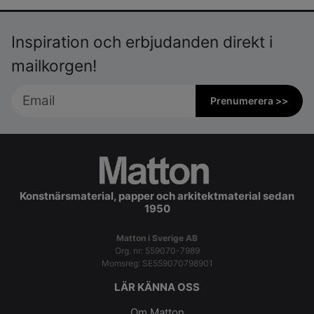
Inspiration och erbjudanden direkt i
mailkorgen!
Prenumerera >>
Konstnärsmaterial, papper och arkitektmaterial sedan
1950
Matton i Sverige AB
Org. nr: 559070-7989
Momsreg: SE559070798901
LÄR KÄNNA OSS
Om Matton