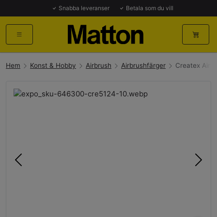
Snabba leveranser
Betala som du vill
Hem
Konst & Hobby
Airbrush
Airbrushfärger
Createx Airb
Föregående
Näst