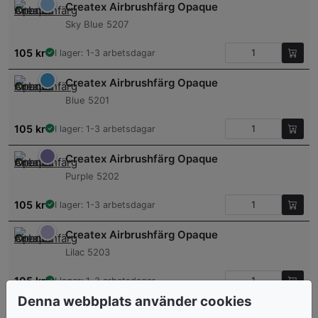
Createx Airbrushfärg Opaque
Sky Blue 5207
105
kr
I lager: 1-3 arbetsdagar
Createx Airbrushfärg Opaque
Blue 5201
105
kr
I lager: 1-3 arbetsdagar
Createx Airbrushfärg Opaque
Purple 5202
105
kr
I lager: 1-3 arbetsdagar
Createx Airbrushfärg Opaque
Lilac 5203
105
kr
I lager: 1-3 arbetsdagar
Denna webbplats använder cookies