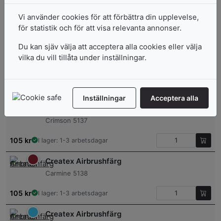
Createx Airbrushfärg
Purple 5135
Vi använder cookies för att förbättra din upplevelse,
för statistik och för att visa relevanta annonser.
105
kr
I lager: 1-3 arbetsdagar
Du kan sjäv välja att acceptera alla cookies eller välja
Createx Airbrushfärg
vilka du vill tillåta under inställningar.
Re x O x ide 5136
105
kr
I lager: 1-3 arbetsdagar
Inställningar
Acceptera alla
Createx Airbrushfärg
Crimson 5137
105
kr
I lager: 1-3 arbetsdagar
Createx Airbrushfärg
Carmine 5138
105
kr
I lager: 1-3 arbetsdagar
Createx Airbrushfärg