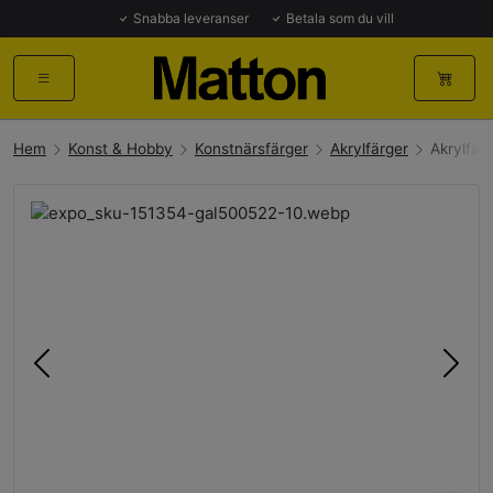
Snabba leveranser
Betala som du vill
Hem
Konst & Hobby
Konstnärsfärger
Akrylfärger
Akrylfär
Föregående
Näst