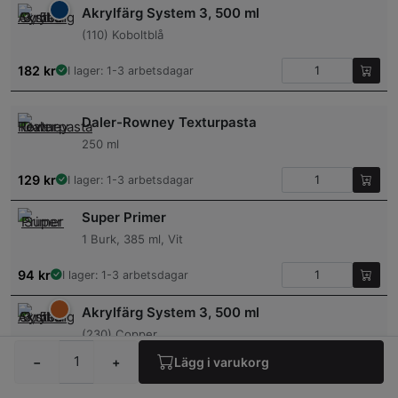
Akrylfärg System 3, 500 ml
(110) Koboltblå
182
kr
I lager: 1-3 arbetsdagar
Daler-Rowney Texturpasta
250 ml
129
kr
I lager: 1-3 arbetsdagar
Super Primer
1 Burk, 385 ml, Vit
94
kr
I lager: 1-3 arbetsdagar
Akrylfärg System 3, 500 ml
(230) Copper
−
+
Lägg i varukorg
182
kr
I lager: 1-3 arbetsdagar