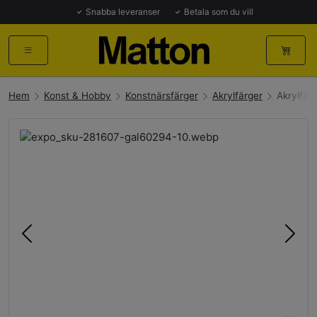
Snabba leveranser
Betala som du vill
Hem
Konst & Hobby
Konstnärsfärger
Akrylfärger
Akrylfär
Föregående
Näst