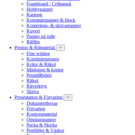
Foamboard / Cellpannå
Hobbypapper
Kartong
Konstnärspapper & block
Kopierings- & skrivarpapper
Kuvert
Papper på rulle
Ritfilm
Pennor & Ritmaterial
Fine writing
Konstnärspennor
Kritor & Ritkol
Märkning & kontor
Penntillbehör
Ritkol
Ritverktyg
Skriva
Presentation & Förvaring
Dokumentboxar
Förvaring
Kontorsmaterial
Omslagspapper
Packa & Skicka
Portföljer & Väskor