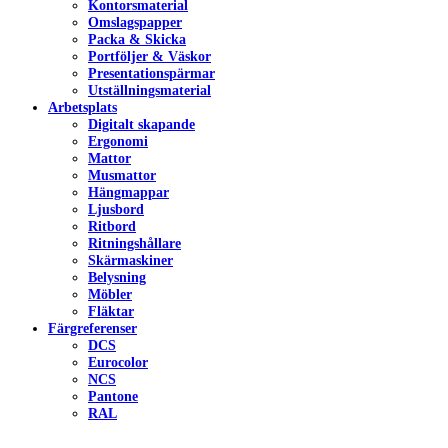
Kontorsmaterial
Omslagspapper
Packa & Skicka
Portföljer & Väskor
Presentationspärmar
Utställningsmaterial
Arbetsplats
Digitalt skapande
Ergonomi
Mattor
Musmattor
Hängmappar
Ljusbord
Ritbord
Ritningshållare
Skärmaskiner
Belysning
Möbler
Fläktar
Färgreferenser
DCS
Eurocolor
NCS
Pantone
RAL