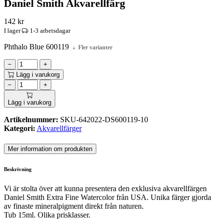
Daniel Smith Akvarellfärg
142
kr
I lager
1-3 arbetsdagar
Phthalo Blue 600119
Fler varianter
−
+
Lägg i varukorg
−
+
Lägg i varukorg
Artikelnummer:
SKU-642022-DS600119-10
Kategori:
Akvarellfärger
Mer information om produkten
Beskrivning
Vi är stolta över att kunna presentera den exklusiva akvarellfärgen
Daniel Smith Extra Fine Watercolor från USA. Unika färger gjorda
av finaste mineralpigment direkt från naturen.
Tub 15ml. Olika prisklasser.