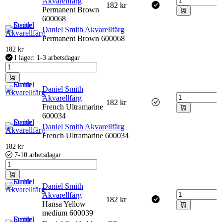
Akvarellfärg
182
kr
Permanent Brown
600068
Daniel Smith Akvarellfärg
Permanent Brown 600068
182
kr
I lager: 1-3 arbetsdagar
Daniel Smith
Akvarellfärg
182
kr
French Ultramarine
600034
Daniel Smith Akvarellfärg
French Ultramarine 600034
182
kr
7-10 arbetsdagar
Daniel Smith
Akvarellfärg
182
kr
Hansa Yellow
medium 600039