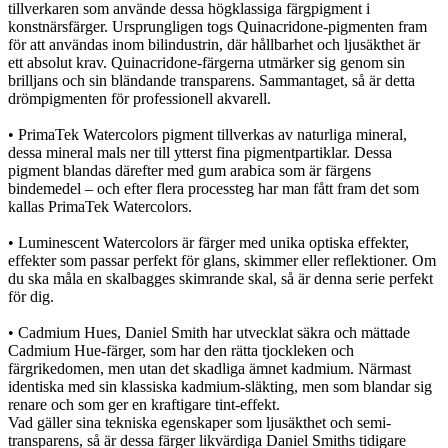
tillverkaren som använde dessa högklassiga färgpigment i
konstnärsfärger. Ursprungligen togs Quinacridone-pigmenten fram
för att användas inom bilindustrin, där hållbarhet och ljusäkthet är
ett absolut krav. Quinacridone-färgerna utmärker sig genom sin
brilljans och sin bländande transparens. Sammantaget, så är detta
drömpigmenten för professionell akvarell.
• PrimaTek Watercolors pigment tillverkas av naturliga mineral,
dessa mineral mals ner till ytterst fina pigmentpartiklar. Dessa
pigment blandas därefter med gum arabica som är färgens
bindemedel – och efter flera processteg har man fått fram det som
kallas PrimaTek Watercolors.
• Luminescent Watercolors är färger med unika optiska effekter,
effekter som passar perfekt för glans, skimmer eller reflektioner. Om
du ska måla en skalbagges skimrande skal, så är denna serie perfekt
för dig.
• Cadmium Hues, Daniel Smith har utvecklat säkra och mättade
Cadmium Hue-färger, som har den rätta tjockleken och
färgrikedomen, men utan det skadliga ämnet kadmium. Närmast
identiska med sin klassiska kadmium-släkting, men som blandar sig
renare och som ger en kraftigare tint-effekt.
Vad gäller sina tekniska egenskaper som ljusäkthet och semi-
transparens, så är dessa färger likvärdiga Daniel Smiths tidigare