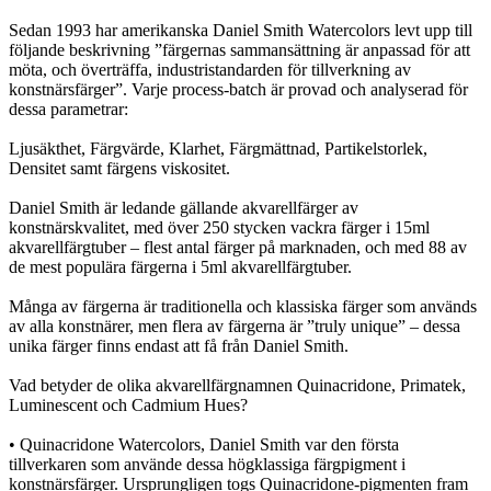
Sedan 1993 har amerikanska Daniel Smith Watercolors levt upp till
följande beskrivning ”färgernas sammansättning är anpassad för att
möta, och överträffa, industristandarden för tillverkning av
konstnärsfärger”. Varje process-batch är provad och analyserad för
dessa parametrar:
Ljusäkthet, Färgvärde, Klarhet, Färgmättnad, Partikelstorlek,
Densitet samt färgens viskositet.
Daniel Smith är ledande gällande akvarellfärger av
konstnärskvalitet, med över 250 stycken vackra färger i 15ml
akvarellfärgtuber – flest antal färger på marknaden, och med 88 av
de mest populära färgerna i 5ml akvarellfärgtuber.
Många av färgerna är traditionella och klassiska färger som används
av alla konstnärer, men flera av färgerna är ”truly unique” – dessa
unika färger finns endast att få från Daniel Smith.
Vad betyder de olika akvarellfärgnamnen Quinacridone, Primatek,
Luminescent och Cadmium Hues?
• Quinacridone Watercolors, Daniel Smith var den första
tillverkaren som använde dessa högklassiga färgpigment i
konstnärsfärger. Ursprungligen togs Quinacridone-pigmenten fram