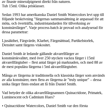
av finaste mineralpigment direkt från naturen.
Tub 15ml. Olika prisklasser.
Sedan 1993 har amerikanska Daniel Smith Watercolors levt upp till
följande beskrivning ”färgernas sammansättning är anpassad för att
möta, och överträffa, industristandarden för tillverkning av
konstnärsfärger”. Varje process-batch är provad och analyserad för
dessa parametrar:
Ljusäkthet, Färgvärde, Klarhet, Färgmättnad, Partikelstorlek,
Densitet samt färgens viskositet.
Daniel Smith är ledande gällande akvarellfärger av
konstnärskvalitet, med över 250 stycken vackra färger i 15ml
akvarellfärgtuber – flest antal färger på marknaden, och med 88 av
de mest populära färgerna i 5ml akvarellfärgtuber.
Många av färgerna är traditionella och klassiska färger som används
av alla konstnärer, men flera av färgerna är ”truly unique” – dessa
unika färger finns endast att få från Daniel Smith.
Vad betyder de olika akvarellfärgnamnen Quinacridone, Primatek,
Luminescent och Cadmium Hues?
• Quinacridone Watercolors, Daniel Smith var den första