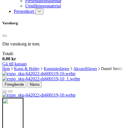
Presentationspärmar
Utställningsmaterial
Presentkort
Varukorg
Din varukorg är tom.
Totalt:
0,00
kr
Gå till kassan
Hem
Konst & Hobby
Konstnärsfärger
Akvarellfärger
Daniel Smith Ak
Föregående
Nästa