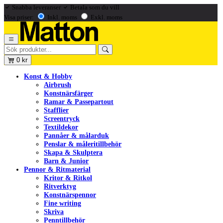
Snabba leveranser
Betala som du vill
Visa priser:
Inkl. moms
Exkl. moms
0
kr
Konst & Hobby
Airbrush
Konstnärsfärger
Ramar & Passepartout
Stafflier
Screentryck
Textildekor
Pannåer & målarduk
Penslar & måleritillbehör
Skapa & Skulptera
Barn & Junior
Pennor & Ritmaterial
Kritor & Ritkol
Ritverktyg
Konstnärspennor
Fine writing
Skriva
Penntillbehör