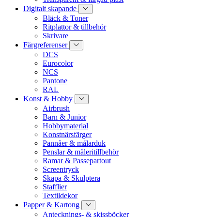
Digitalt skapande
Bläck & Toner
Ritplattor & tillbehör
Skrivare
Färgreferenser
DCS
Eurocolor
NCS
Pantone
RAL
Konst & Hobby
Airbrush
Barn & Junior
Hobbymaterial
Konstnärsfärger
Pannåer & målarduk
Penslar & måleritillbehör
Ramar & Passepartout
Screentryck
Skapa & Skulptera
Stafflier
Textildekor
Papper & Kartong
Antecknings- & skissböcker