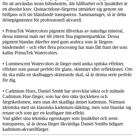
för att användas inom bilindustrin, där hållbarhet och ljusäkthet är
ett absolut krav. Quinacridone-färgerna utmärker sig genom sin
brilljans och sin bländande transparens. Sammantaget, så är detta
drömpigmenten för professionell akvarell.
• PrimaTek Watercolors pigment tillverkas av naturliga mineral,
dessa mineral mals ner till ytterst fina pigmentpartiklar. Dessa
pigment blandas därefter med gum arabica som är färgens
bindemedel – och efter flera processteg har man fått fram det som
kallas PrimaTek Watercolors.
• Luminescent Watercolors är färger med unika optiska effekter,
effekter som passar perfekt för glans, skimmer eller reflektioner. Om
du ska måla en skalbagges skimrande skal, så är denna serie perfekt
för dig.
• Cadmium Hues, Daniel Smith har utvecklat säkra och mättade
Cadmium Hue-färger, som har den rätta tjockleken och
färgrikedomen, men utan det skadliga ämnet kadmium. Närmast
identiska med sin klassiska kadmium-släkting, men som blandar sig
renare och som ger en kraftigare tint-effekt.
Vad gäller sina tekniska egenskaper som ljusäkthet och semi-
transparens, så är dessa färger likvärdiga Daniel Smiths tidigare
kadmium-akvarellfärger.