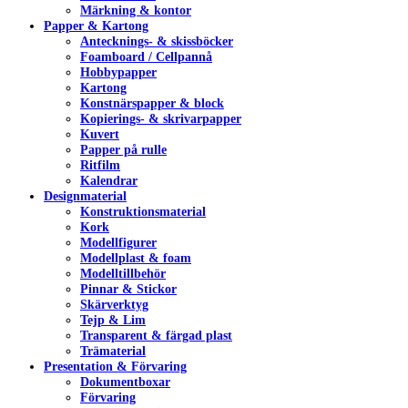
Märkning & kontor
Papper & Kartong
Antecknings- & skissböcker
Foamboard / Cellpannå
Hobbypapper
Kartong
Konstnärspapper & block
Kopierings- & skrivarpapper
Kuvert
Papper på rulle
Ritfilm
Kalendrar
Designmaterial
Konstruktionsmaterial
Kork
Modellfigurer
Modellplast & foam
Modelltillbehör
Pinnar & Stickor
Skärverktyg
Tejp & Lim
Transparent & färgad plast
Trämaterial
Presentation & Förvaring
Dokumentboxar
Förvaring