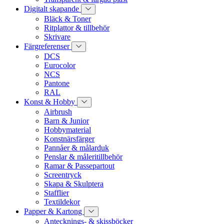
Digitalt skapande
Bläck & Toner
Ritplattor & tillbehör
Skrivare
Färgreferenser
DCS
Eurocolor
NCS
Pantone
RAL
Konst & Hobby
Airbrush
Barn & Junior
Hobbymaterial
Konstnärsfärger
Pannåer & målarduk
Penslar & måleritillbehör
Ramar & Passepartout
Screentryck
Skapa & Skulptera
Stafflier
Textildekor
Papper & Kartong
Antecknings- & skissböcker