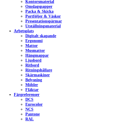
Kontorsmaterial
Omslagspapper
Packa & Skicka
Portföljer & Väskor
Presentationspärmar
Utställningsmaterial
Arbetsplats
Digitalt skapande
Ergonomi
Mattor
Musmattor
Hängmappar
Ljusbord
Ritbord
Ritningshållare
Skärmaskiner
Belysning
Möbler
Fläktar
Färgreferenser
DCS
Eurocolor
NCS
Pantone
RAL