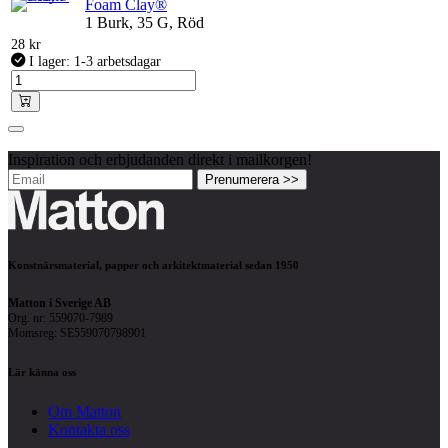
Foam Clay®
1 Burk, 35 G, Röd
28
kr
I lager: 1-3 arbetsdagar
Inspiration och erbjudanden direkt i mailkorgen!
Prenumerera >>
Konstnärsmaterial, papper och arkitektmaterial sedan 1950
Matton i Sverige AB
Org. nr: 559070-7989
Momsreg: SE559070798901
Lär känna oss
Om Matton
Kontakta oss