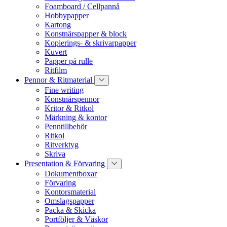
Foamboard / Cellpannå
Hobbypapper
Kartong
Konstnärspapper & block
Kopierings- & skrivarpapper
Kuvert
Papper på rulle
Ritfilm
Pennor & Ritmaterial
Fine writing
Konstnärspennor
Kritor & Ritkol
Märkning & kontor
Penntillbehör
Ritkol
Ritverktyg
Skriva
Presentation & Förvaring
Dokumentboxar
Förvaring
Kontorsmaterial
Omslagspapper
Packa & Skicka
Portföljer & Väskor