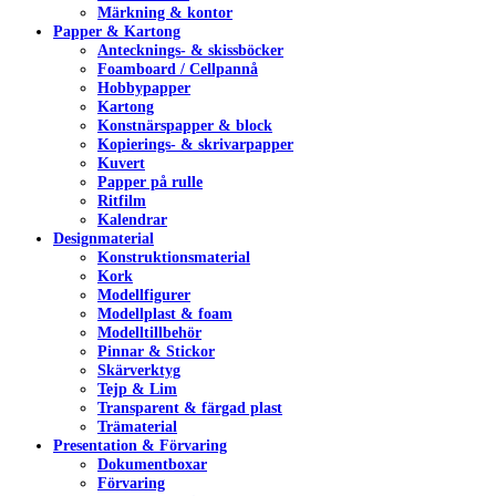
Märkning & kontor
Papper & Kartong
Antecknings- & skissböcker
Foamboard / Cellpannå
Hobbypapper
Kartong
Konstnärspapper & block
Kopierings- & skrivarpapper
Kuvert
Papper på rulle
Ritfilm
Kalendrar
Designmaterial
Konstruktionsmaterial
Kork
Modellfigurer
Modellplast & foam
Modelltillbehör
Pinnar & Stickor
Skärverktyg
Tejp & Lim
Transparent & färgad plast
Trämaterial
Presentation & Förvaring
Dokumentboxar
Förvaring