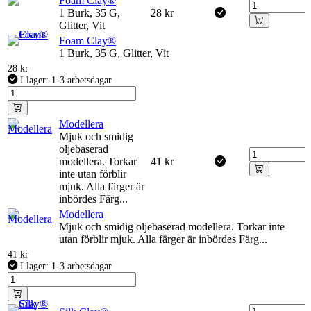
Foam Clay®
1 Burk, 35 G,
28
kr
Glitter, Vit
Foam Clay®
1 Burk, 35 G, Glitter, Vit
28
kr
I lager: 1-3 arbetsdagar
Modellera
Mjuk och smidig
oljebaserad
modellera. Torkar
41
kr
inte utan förblir
mjuk. Alla färger är
inbördes Färg...
Modellera
Mjuk och smidig oljebaserad modellera. Torkar inte
utan förblir mjuk. Alla färger är inbördes Färg...
41
kr
I lager: 1-3 arbetsdagar