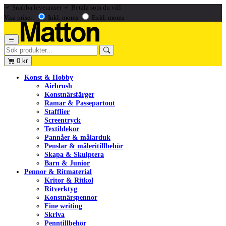
Snabba leveranser
Betala som du vill
Visa priser:
Inkl. moms
Exkl. moms
0
kr
Konst & Hobby
Airbrush
Konstnärsfärger
Ramar & Passepartout
Stafflier
Screentryck
Textildekor
Pannåer & målarduk
Penslar & måleritillbehör
Skapa & Skulptera
Barn & Junior
Pennor & Ritmaterial
Kritor & Ritkol
Ritverktyg
Konstnärspennor
Fine writing
Skriva
Penntillbehör