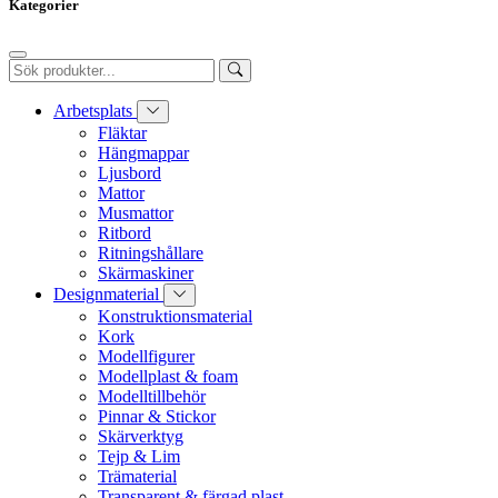
Kategorier
Arbetsplats
Fläktar
Hängmappar
Ljusbord
Mattor
Musmattor
Ritbord
Ritningshållare
Skärmaskiner
Designmaterial
Konstruktionsmaterial
Kork
Modellfigurer
Modellplast & foam
Modelltillbehör
Pinnar & Stickor
Skärverktyg
Tejp & Lim
Trämaterial
Transparent & färgad plast