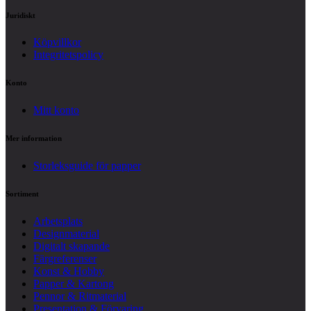
Juridiskt
Köpvillkor
Integritetspolicy
Konto
Mitt konto
Mer information
Storleksguide för papper
Sortiment
Arbetsplats
Designmaterial
Digitalt skapande
Färgreferenser
Konst & Hobby
Papper & Kartong
Pennor & Ritmaterial
Presentation & Förvaring