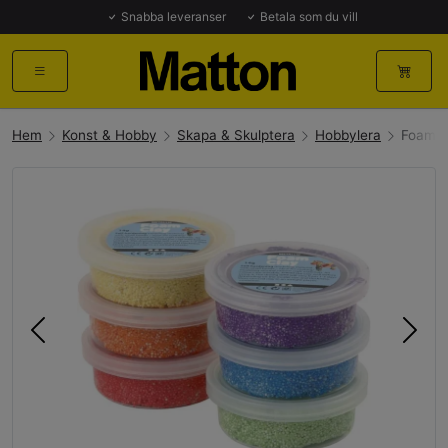
Snabba leveranser
Betala som du vill
Hem
Konst & Hobby
Skapa & Skulptera
Hobbylera
Foam C
Föregående
Näst