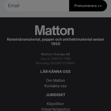
Prenumerera >>
Konstnärsmaterial, papper och arkitektmaterial sedan
1950
Matton i Sverige AB
Org. nr: 559070-7989
Momsreg: SE559070798901
LÄR KÄNNA OSS
Om Matton
Kontakta oss
JURIDISKT
Köpvillkor
Integritetspolicy