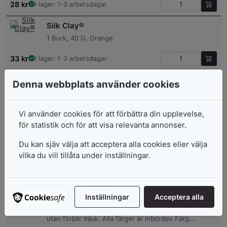
28
kr
I lager: 1-3 arbetsdagar
Silk Clay®
1 Burk, 40 G, Orange
33
kr
I lager: 1-3 arbetsdagar
Silk Clay®
Denna webbplats använder cookies
1 Burk, 40 G, Blå
33
kr
I lager: 1-3 arbetsdagar
Vi använder cookies för att förbättra din upplevelse,
för statistik och för att visa relevanta annonser.
Foam Clay®
Du kan sjäv välja att acceptera alla cookies eller välja
1 Burk, 35 G, Neonrosa
vilka du vill tillåta under inställningar.
28
kr
I lager: 1-3 arbetsdagar
Modellera
Inställningar
Acceptera alla
Mjuk och smidig oljebaserad modellera. Torkar inte
utan förblir mjuk. Alla färger är inbördes Färg...