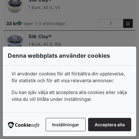
1 Burk, 40 G, Vit
33
kr
I lager: 1-3 arbetsdagar
Silk Clay®
1 Burk, 40 G, Blå
Denna webbplats använder cookies
33
kr
I lager: 1-3 arbetsdagar
Silk Clay®
Vi använder cookies för att förbättra din upplevelse,
för statistik och för att visa relevanta annonser.
1 Burk, 40 G, Gul
Du kan sjäv välja att acceptera alla cookies eller välja
33
kr
I lager: 1-3 arbetsdagar
vilka du vill tillåta under inställningar.
Populärt i denna kategori
Inställningar
Acceptera alla