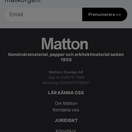
Prenumerera >>
Konstnärsmaterial, papper och arkitektmaterial sedan
1950
Matton i Sverige AB
Org. nr: 559070-7989
Momsreg: SE559070798901
LÄR KÄNNA OSS
Om Matton
Kontakta oss
JURIDISKT
Köpvillkor