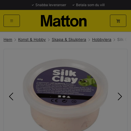
Snabba leveranser
Betala som du vill
Hem
Konst & Hobby
Skapa & Skulptera
Hobbylera
Silk Cl
Föregående
Näst