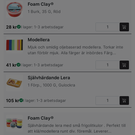
Foam Clay®
1 Burk, 35 G, Röd
28
kr
I lager: 1-3 arbetsdagar
Modellera
Mjuk och smidig oljebaserad modellera. Torkar inte
utan förblir mjuk. Alla färger är inbördes Färg...
41
kr
I lager: 1-3 arbetsdagar
Självhärdande Lera
1 Förp., 1000 G, Gulockra
105
kr
I lager: 1-3 arbetsdagar
Foam Clay®
Självhärdande lera med små frigolitkulor . Perfekt till
att klä/modellera runt div. föremål. Leverer...