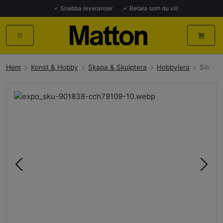
Snabba leveranser
Betala som du vill
Hem
Konst & Hobby
Skapa & Skulptera
Hobbylera
Silk Cl
Föregående
Näst