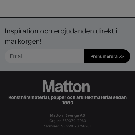
Inspiration och erbjudanden direkt i
mailkorgen!
Prenumerera >>
Konstnärsmaterial, papper och arkitektmaterial sedan
1950
Matton i Sverige AB
Org. nr: 559070-7989
Momsreg: SE559070798901