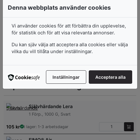
Silk Clay®
Denna webbplats använder cookies
1 Burk, 40 G, Blå
Vi använder cookies för att förbättra din upplevelse,
33
kr
I lager: 1-3 arbetsdagar
för statistik och för att visa relevanta annonser.
Silk Clay®
Du kan sjäv välja att acceptera alla cookies eller välja
1 Burk, 40 G, Gul
vilka du vill tillåta under inställningar.
33
kr
I lager: 1-3 arbetsdagar
Inställningar
Acceptera alla
Populärt i denna kategori
Självhärdande Lera
1 Förp., 1000 G, Svart
105
kr
I lager: 1-3 arbetsdagar
FIMO® Air