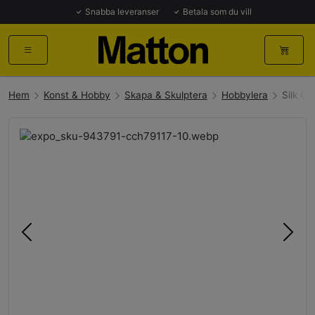
Snabba leveranser
Betala som du vill
Hem
Konst & Hobby
Skapa & Skulptera
Hobbylera
Silk Cl
Föregående
Näst