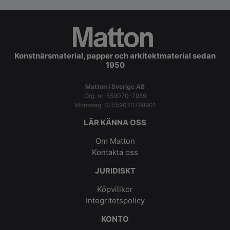
Konstnärsmaterial, papper och arkitektmaterial sedan
1950
Matton i Sverige AB
Org. nr: 559070-7989
Momsreg: SE559070798901
LÄR KÄNNA OSS
Om Matton
Kontakta oss
JURIDISKT
Köpvillkor
Integritetspolicy
KONTO