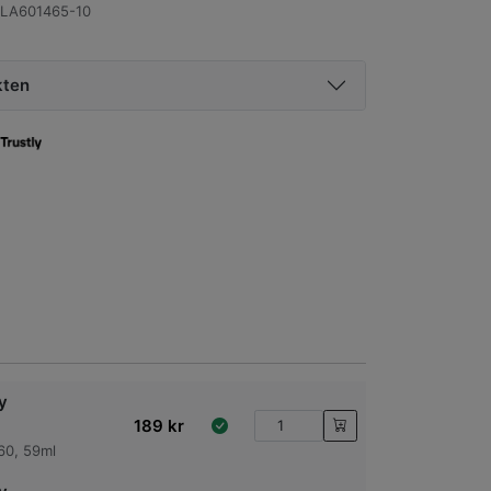
LA601465-10
kten
y
189
kr
60, 59ml