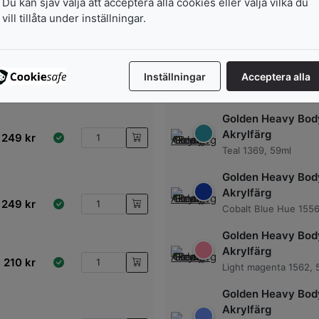
Du kan sjäv välja att acceptera alla cookies eller välja vilka du
Transparent Brown Ir
vill tillåta under inställningar.
ide 1383, 59ml
Golden Heavy Bod
Akrylfärg
249
kr
Inställningar
Acceptera alla
Chromium O x ide gr
59ml
Golden Heavy Bod
Akrylfärg
249
kr
Teal 1369, 59ml
Golden Heavy Bod
Akrylfärg
249
kr
Cobalt Blue Hue 1556
Golden Heavy Bod
Akrylfärg
210
kr
Light magenta 1562, 
Golden Heavy Bod
Akrylfärg