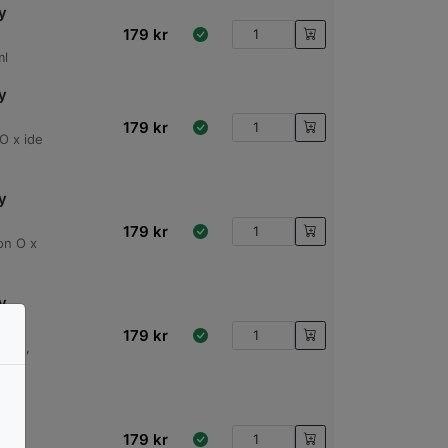
y
179
kr
ml
y
179
kr
O x ide
y
179
kr
on O x
y
179
kr
1462,
y
179
kr