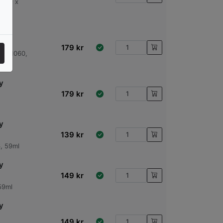
on O x
y
179
kr
een 1060,
y
179
kr
y
139
kr
, 59ml
y
149
kr
59ml
y
149
kr