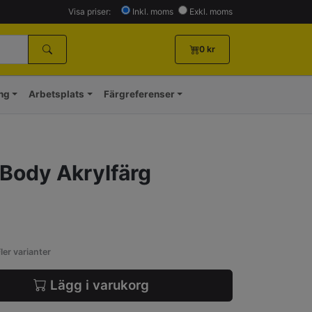
Visa priser:
Inkl. moms
Exkl. moms
0
kr
ing
Arbetsplats
Färgreferenser
Body Akrylfärg
ler varianter
Lägg i varukorg