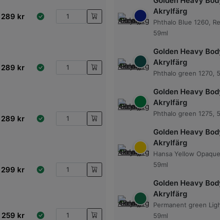
Golden Heavy Bod
Akrylfärg
289
kr
Phthalo Blue 1260, R
59ml
Golden Heavy Bod
Akrylfärg
289
kr
Phthalo green 1270, 
Golden Heavy Bod
Akrylfärg
Phthalo green 1275, 
289
kr
Golden Heavy Bod
Akrylfärg
Hansa Yellow Opaque 
59ml
299
kr
Golden Heavy Bod
Akrylfärg
Permanent green Ligh
259
kr
59ml