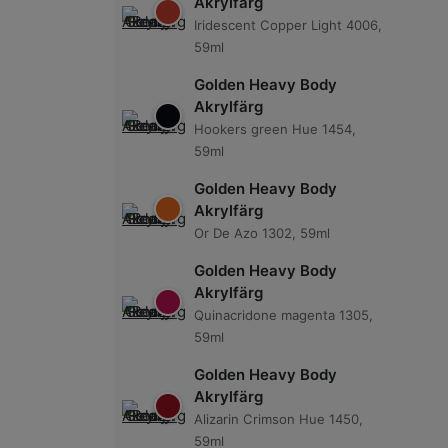
Akrylfärg
Iridescent Copper Light 4006,
59ml
Golden Heavy Body
Akrylfärg
Hookers green Hue 1454,
59ml
Golden Heavy Body
Akrylfärg
Or De Azo 1302, 59ml
Golden Heavy Body
Akrylfärg
Quinacridone magenta 1305,
59ml
Golden Heavy Body
Akrylfärg
Alizarin Crimson Hue 1450,
59ml