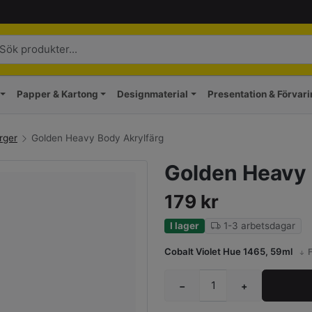
Papper & Kartong
Designmaterial
Presentation & Förvar
rger
Golden Heavy Body Akrylfärg
Golden Heavy 
179
kr
I lager
1-3 arbetsdagar
Cobalt Violet Hue 1465, 59ml
F
−
+