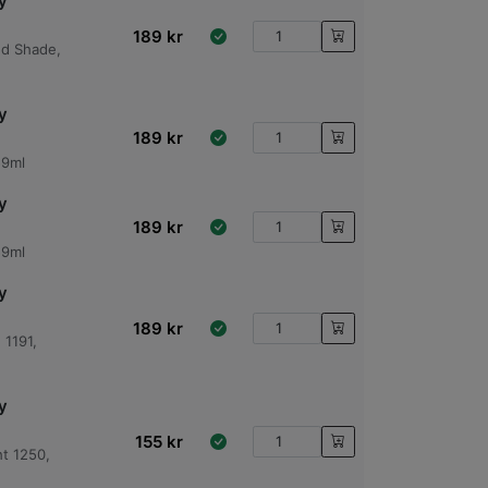
y
189
kr
ed Shade,
y
189
kr
59ml
y
189
kr
59ml
y
189
kr
1191,
y
155
kr
t 1250,