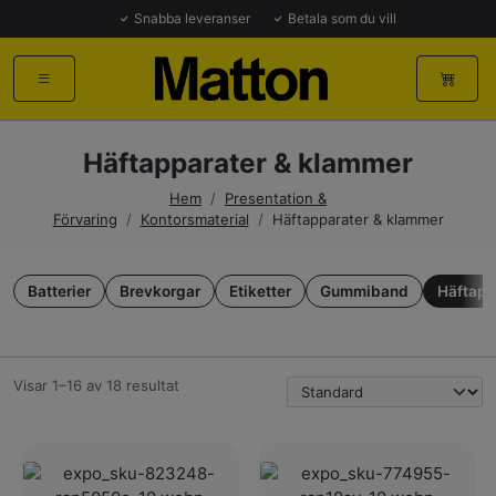
Snabba leveranser
Betala som du vill
Häftapparater & klammer
Hem
/
Presentation &
Förvaring
/
Kontorsmaterial
/
Häftapparater & klammer
Batterier
Brevkorgar
Etiketter
Gummiband
Häftapp
Visar 1–16 av 18 resultat