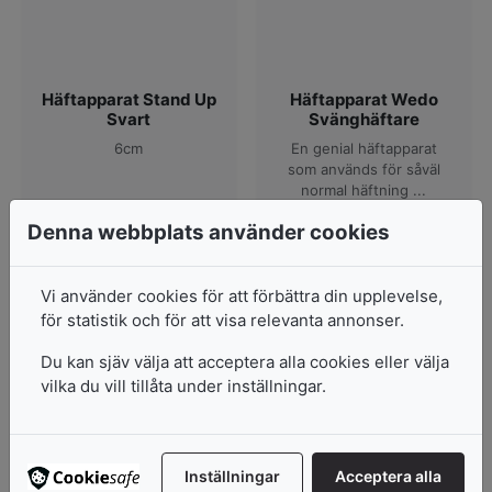
Häftapparat Stand Up
Häftapparat Wedo
Svart
Svänghäftare
6cm
En genial häftapparat
som används för såväl
normal häftning ...
I lager
I lager
Denna webbplats använder cookies
35
kr
139
kr
Vi använder cookies för att förbättra din upplevelse,
Lägg i varukorg
Lägg i varukorg
för statistik och för att visa relevanta annonser.
Du kan sjäv välja att acceptera alla cookies eller välja
vilka du vill tillåta under inställningar.
Inställningar
Acceptera alla