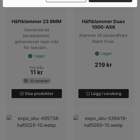
Häftklammer 23 8MM
Häftklammer Duax
1000-ASK
Galvaniserad
Klammer till blockhäftare
blockklammer,
Rapid Duax.
galvaniserad mjuk tråd
för bekväm...
I lager
I lager
219
kr
Pris från
11
kr
10 varianter
Visa produkter
Lägg i varukorg