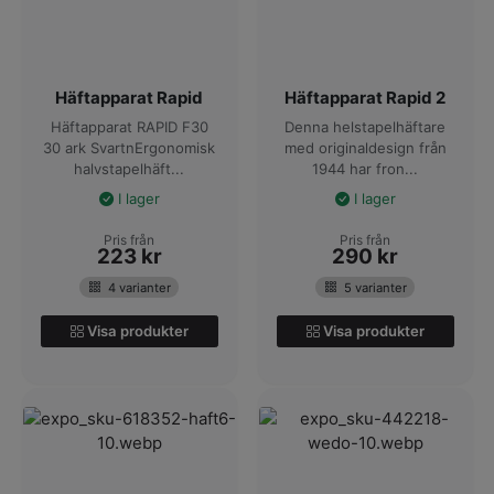
Häftapparat Rapid
Häftapparat Rapid 2
Häftapparat RAPID F30
Denna helstapelhäftare
30 ark SvartnErgonomisk
med originaldesign från
halvstapelhäft...
1944 har fron...
I lager
I lager
Pris från
Pris från
223
kr
290
kr
4 varianter
5 varianter
Visa produkter
Visa produkter