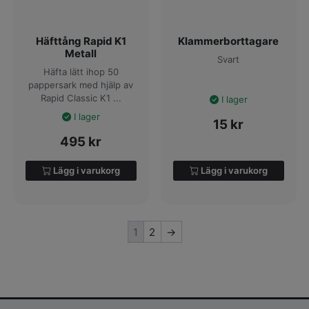
Häfttång Rapid K1
Klammerborttagare
Metall
Svart
Häfta lätt ihop 50
pappersark med hjälp av
Rapid Classic K1 ...
I lager
I lager
15
kr
495
kr
Lägg i varukorg
Lägg i varukorg
1
2
→