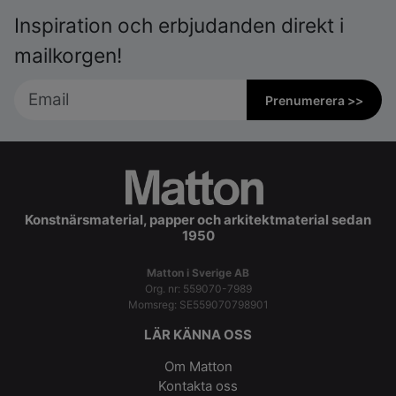
Inspiration och erbjudanden direkt i
mailkorgen!
Prenumerera >>
Konstnärsmaterial, papper och arkitektmaterial sedan
1950
Matton i Sverige AB
Org. nr: 559070-7989
Momsreg: SE559070798901
LÄR KÄNNA OSS
Om Matton
Kontakta oss