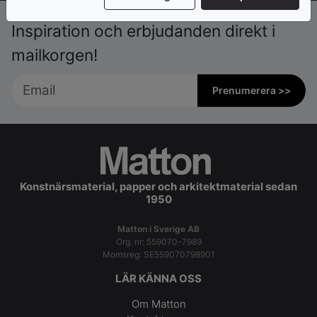
Inspiration och erbjudanden direkt i
mailkorgen!
Prenumerera >>
Konstnärsmaterial, papper och arkitektmaterial sedan
1950
Matton i Sverige AB
Org. nr: 559070-7989
Momsreg: SE559070798901
LÄR KÄNNA OSS
Om Matton