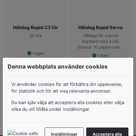
Hålslag Rapid C3 för
Hålslag Rapid Servo
35 Ark
Hålslag för svensk
standard med 4 hål.
Stansar 10 pappersark...
I lager
I lager
895
kr
Denna webbplats använder cookies
Pris från
162
kr
2 varianter
Vi använder cookies för att förbättra din upplevelse,
för statistik och för att visa relevanta annonser.
Lägg i varukorg
Visa produkter
Du kan sjäv välja att acceptera alla cookies eller välja
vilka du vill tillåta under inställningar.
Inställningar
Acceptera alla