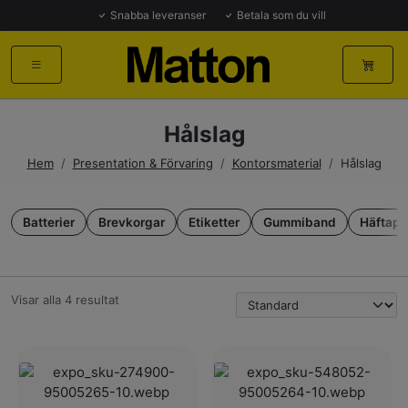
Snabba leveranser
Betala som du vill
Hålslag
Hem
/
Presentation & Förvaring
/
Kontorsmaterial
/
Hålslag
Batterier
Brevkorgar
Etiketter
Gummiband
Häftapp
Visar alla 4 resultat