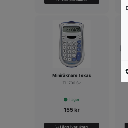
Miniräknare Texas
Ti 1706 Sv
I lager
155
kr
Lägg i varukorg