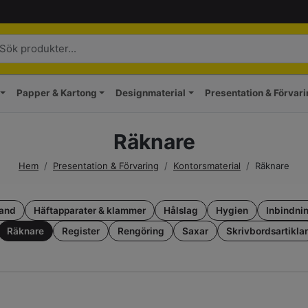
Papper & Kartong
Designmaterial
Presentation & Förvar
Räknare
Hem
/
Presentation & Förvaring
/
Kontorsmaterial
/
Räknare
and
Häftapparater & klammer
Hålslag
Hygien
Inbindni
Räknare
Register
Rengöring
Saxar
Skrivbordsartiklar