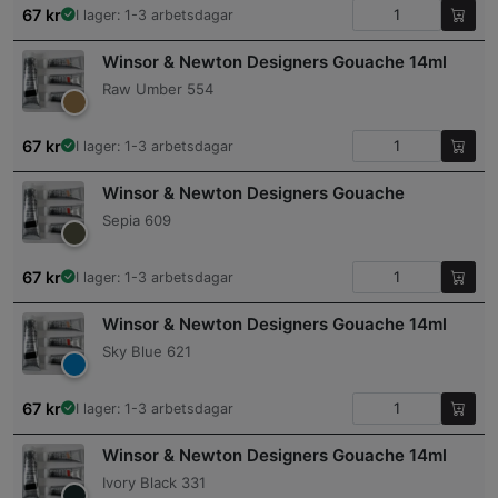
67
kr
I lager: 1-3 arbetsdagar
Winsor & Newton Designers Gouache 14ml
Raw Umber 554
67
kr
I lager: 1-3 arbetsdagar
Winsor & Newton Designers Gouache
Sepia 609
67
kr
I lager: 1-3 arbetsdagar
Winsor & Newton Designers Gouache 14ml
Sky Blue 621
67
kr
I lager: 1-3 arbetsdagar
Winsor & Newton Designers Gouache 14ml
Ivory Black 331