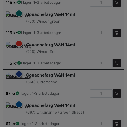
115
kr
I lager: 1-3 arbetsdagar
Gouachefärg W&N 14ml
(720) Winsor green
115
kr
I lager: 1-3 arbetsdagar
Gouachefärg W&N 14ml
(726) Winsor Red
115
kr
I lager: 1-3 arbetsdagar
Gouachefärg W&N 14ml
(660) Ultramarine
67
kr
I lager: 1-3 arbetsdagar
Gouachefärg W&N 14ml
(667) Ultramarine (Green Shade)
67
kr
I lager: 1-3 arbetsdagar