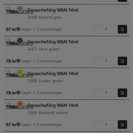
Gouachefärg W&N 14ml
(436) Neutral grey
67
kr
I lager: 1-3 arbetsdagar
Gouachefärg W&N 14ml
(447) Olive green
78
kr
I lager: 1-3 arbetsdagar
Gouachefärg W&N 14ml
(369) Linden green
78
kr
I lager: 1-3 arbetsdagar
Gouachefärg W&N 14ml
(384) Marigold yellow
67
kr
I lager: 1-3 arbetsdagar