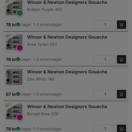
Winsor & Newton Designers Gouache
Brilliant Purple 455
78
kr
I lager: 1-3 arbetsdagar
Winsor & Newton Designers Gouache
Rose Tyrien 593
78
kr
I lager: 1-3 arbetsdagar
Winsor & Newton Designers Gouache
Zinc White 748
67
kr
I lager: 1-3 arbetsdagar
Winsor & Newton Designers Gouache
Bengal Rose 028
78
kr
I lager: 1-3 arbetsdagar