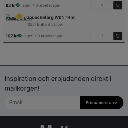
62
kr
I lager: 1-3 arbetsdagar
Gouachefärg W&N 14ml
(055) Brilliant yellow
107
kr
I lager: 1-3 arbetsdagar
Inspiration och erbjudanden direkt i
mailkorgen!
Prenumerera >>