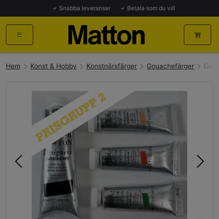
Snabba leveranser
Betala som du vill
Hem
Konst & Hobby
Konstnärsfärger
Gouachefärger
Goua
Föregående
Näst