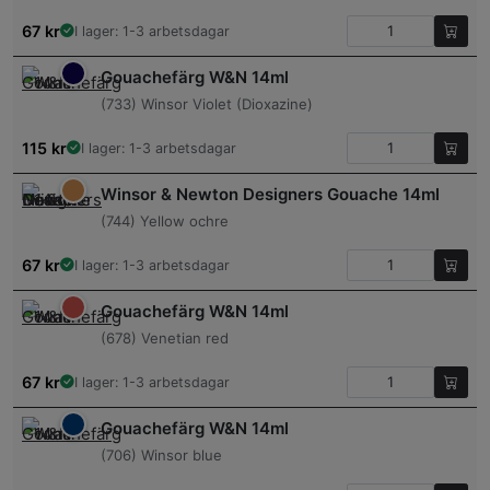
67
kr
I lager: 1-3 arbetsdagar
Gouachefärg W&N 14ml
(733) Winsor Violet (Dioxazine)
115
kr
I lager: 1-3 arbetsdagar
Winsor & Newton Designers Gouache 14ml
(744) Yellow ochre
67
kr
I lager: 1-3 arbetsdagar
Gouachefärg W&N 14ml
(678) Venetian red
67
kr
I lager: 1-3 arbetsdagar
Gouachefärg W&N 14ml
(706) Winsor blue