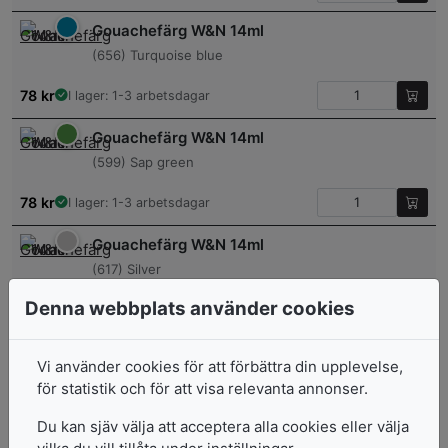
Gouachefärg W&N 14ml
(656) Turquoise blue
78
kr
I lager: 1-3 arbetsdagar
Gouachefärg W&N 14ml
(599) Sap green
78
kr
I lager: 1-3 arbetsdagar
Gouachefärg W&N 14ml
(617) Silver
Denna webbplats använder cookies
115
kr
I lager: 1-3 arbetsdagar
Gouachefärg W&N 14ml
Vi använder cookies för att förbättra din upplevelse,
(623) Spectrum red
för statistik och för att visa relevanta annonser.
67
kr
I lager: 1-3 arbetsdagar
Du kan sjäv välja att acceptera alla cookies eller välja