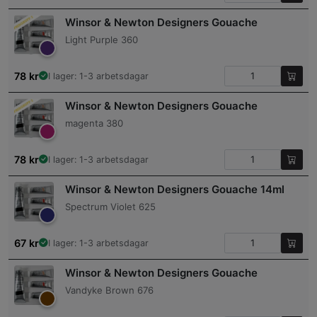
Winsor & Newton Designers Gouache
Light Purple 360
78
kr
I lager: 1-3 arbetsdagar
Winsor & Newton Designers Gouache
magenta 380
78
kr
I lager: 1-3 arbetsdagar
Winsor & Newton Designers Gouache 14ml
Spectrum Violet 625
67
kr
I lager: 1-3 arbetsdagar
Winsor & Newton Designers Gouache
Vandyke Brown 676