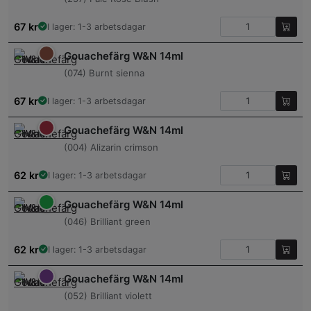
67
kr
I lager: 1-3 arbetsdagar
Gouachefärg W&N 14ml
(074) Burnt sienna
67
kr
I lager: 1-3 arbetsdagar
Gouachefärg W&N 14ml
(004) Alizarin crimson
62
kr
I lager: 1-3 arbetsdagar
Gouachefärg W&N 14ml
(046) Brilliant green
62
kr
I lager: 1-3 arbetsdagar
Gouachefärg W&N 14ml
(052) Brilliant violett