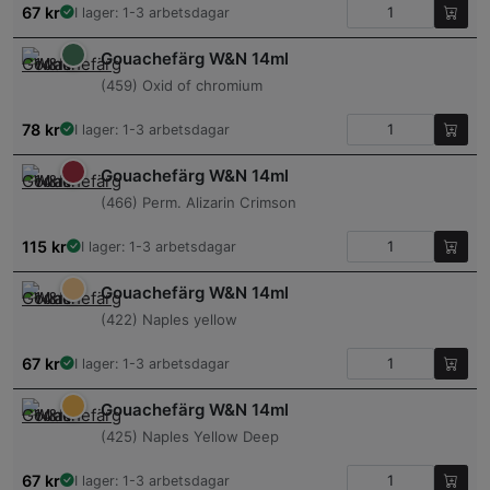
67
kr
I lager: 1-3 arbetsdagar
Gouachefärg W&N 14ml
(459) Oxid of chromium
78
kr
I lager: 1-3 arbetsdagar
Gouachefärg W&N 14ml
(466) Perm. Alizarin Crimson
115
kr
I lager: 1-3 arbetsdagar
Gouachefärg W&N 14ml
(422) Naples yellow
67
kr
I lager: 1-3 arbetsdagar
Gouachefärg W&N 14ml
(425) Naples Yellow Deep
67
kr
I lager: 1-3 arbetsdagar