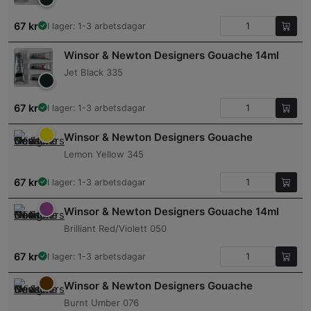
67
kr
I lager: 1-3 arbetsdagar
Winsor & Newton Designers Gouache 14ml
Jet Black 335
67
kr
I lager: 1-3 arbetsdagar
Winsor & Newton Designers Gouache
Lemon Yellow 345
67
kr
I lager: 1-3 arbetsdagar
Winsor & Newton Designers Gouache 14ml
Brilliant Red/Violett 050
67
kr
I lager: 1-3 arbetsdagar
Winsor & Newton Designers Gouache
Burnt Umber 076