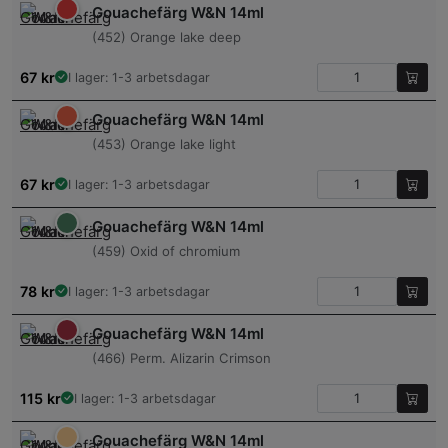
Gouachefärg W&N 14ml
(452) Orange lake deep
67
kr
I lager: 1-3 arbetsdagar
Gouachefärg W&N 14ml
(453) Orange lake light
67
kr
I lager: 1-3 arbetsdagar
Gouachefärg W&N 14ml
(459) Oxid of chromium
78
kr
I lager: 1-3 arbetsdagar
Gouachefärg W&N 14ml
(466) Perm. Alizarin Crimson
115
kr
I lager: 1-3 arbetsdagar
Gouachefärg W&N 14ml