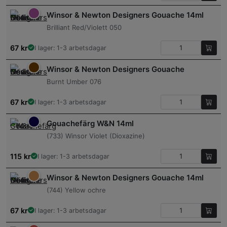
Winsor & Newton Designers Gouache 14ml
Brilliant Red/Violett 050
67
kr
I lager: 1-3 arbetsdagar
Winsor & Newton Designers Gouache
Burnt Umber 076
67
kr
I lager: 1-3 arbetsdagar
Gouachefärg W&N 14ml
(733) Winsor Violet (Dioxazine)
115
kr
I lager: 1-3 arbetsdagar
Winsor & Newton Designers Gouache 14ml
(744) Yellow ochre
67
kr
I lager: 1-3 arbetsdagar