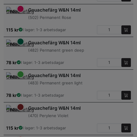
Gouachefärg W&N 14ml
(502) Permanent Rose
115
kr
I lager: 1-3 arbetsdagar
Gouachefärg W&N 14ml
(482) Permanent green deep
78
kr
I lager: 1-3 arbetsdagar
Gouachefärg W&N 14ml
(483) Permanent green light
78
kr
I lager: 1-3 arbetsdagar
Gouachefärg W&N 14ml
(470) Perylene Violet
115
kr
I lager: 1-3 arbetsdagar