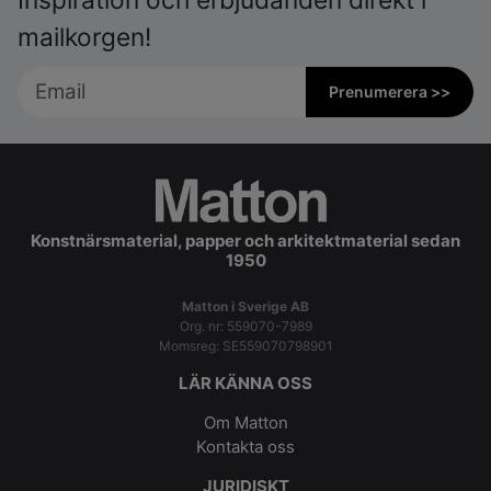
mailkorgen!
Prenumerera >>
Konstnärsmaterial, papper och arkitektmaterial sedan
1950
Matton i Sverige AB
Org. nr: 559070-7989
Momsreg: SE559070798901
LÄR KÄNNA OSS
Om Matton
Kontakta oss
JURIDISKT