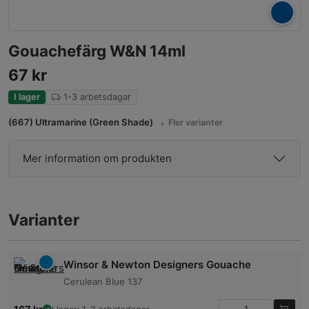
Gouachefärg W&N 14ml
67
kr
I lager
1-3 arbetsdagar
(667) Ultramarine (Green Shade)
Fler varianter
Mer information om produkten
Varianter
Winsor & Newton Designers Gouache
Cerulean Blue 137