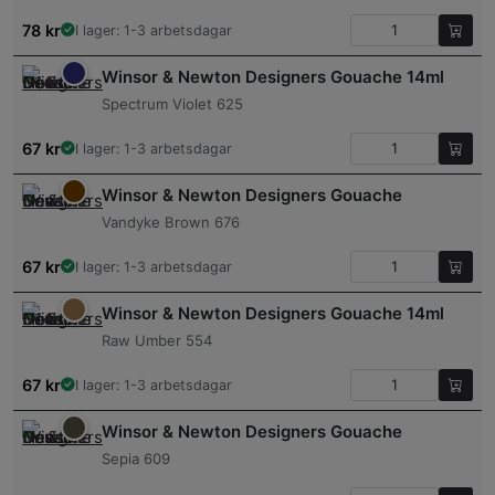
78
kr
I lager: 1-3 arbetsdagar
Winsor & Newton Designers Gouache 14ml
Spectrum Violet 625
67
kr
I lager: 1-3 arbetsdagar
Winsor & Newton Designers Gouache
Vandyke Brown 676
67
kr
I lager: 1-3 arbetsdagar
Winsor & Newton Designers Gouache 14ml
Raw Umber 554
67
kr
I lager: 1-3 arbetsdagar
Winsor & Newton Designers Gouache
Sepia 609