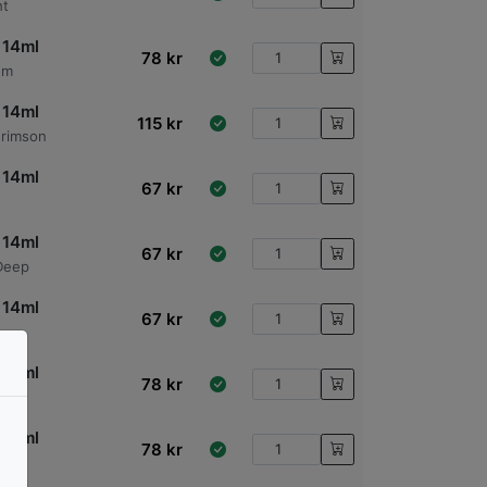
ht
 14ml
78
kr
um
 14ml
115
kr
Crimson
 14ml
67
kr
 14ml
67
kr
Deep
 14ml
67
kr
 14ml
78
kr
 14ml
78
kr