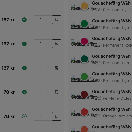
Gouachefärg W&N
(508) Permanent yel
167
kr
Gouachefärg W&N
(484) Permanent gre
Gouachefärg W&N
167
kr
(502) Permanent Ros
Gouachefärg W&N
(482) Permanent gre
167
kr
Gouachefärg W&N
(483) Permanent gree
Gouachefärg W&N
78
kr
(470) Perylene Violet
Gouachefärg W&N
78
kr
(452) Orange lake de
Gouachefärg W&N