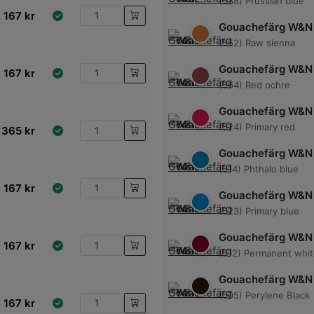
(538) Prussian blue
167
kr
Gouachefärg W&N
(552) Raw sienna
Gouachefärg W&N
167
kr
(564) Red ochre
Gouachefärg W&N
(524) Primary red
365
kr
Gouachefärg W&N
(514) Phthalo blue
167
kr
Gouachefärg W&N
(523) Primary blue
Gouachefärg W&N
167
kr
(512) Permanent whi
Gouachefärg W&N
(505) Perylene Black
167
kr