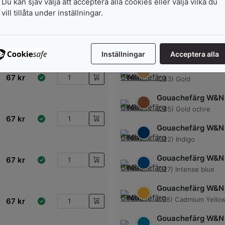
Du kan sjäv välja att acceptera alla cookies eller välja vilka du
Gouachefärg W&N
vill tillåta under inställningar.
(384) Marigold yellow
67
kr
Gouachefärg W&N
(337) Lamp black
Inställningar
Acceptera alla
Gouachefärg W&N
67
kr
(283) Gold
Gouachefärg W&N
(285) Gold ochre
67
kr
Gouachefärg W&N
(322) Indigo
Gouachefärg W&N
67
kr
(327) Intense blue
Gouachefärg W&N
(108) Cadmium Yello
67
kr
Gouachefärg W&N