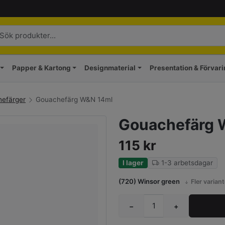
Papper & Kartong
Designmaterial
Presentation & Förvar
efärger
Gouachefärg W&N 14ml
Gouachefärg 
115
kr
I lager
1-3 arbetsdagar
(720) Winsor green
Fler variant
−
+