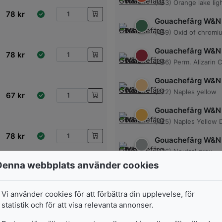
(453) Orange lake lig
78
kr
Gouachefärg W&N
(459) Oxid of chromi
Gouachefärg W&N
78
kr
(466) Perm. Alizarin 
Gouachefärg W&N
(422) Naples yellow
67
kr
Gouachefärg W&N
(425) Naples Yellow 
78
kr
Gouachefärg W&N
(436) Neutral grey
Denna webbplats använder cookies
Gouachefärg W&N
78
kr
(447) Olive green
Vi använder cookies för att förbättra din upplevelse, för
Gouachefärg W&N
statistik och för att visa relevanta annonser.
(369) Linden green
78
kr