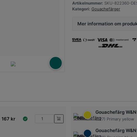
Artikelnummer:
SKU-822360-DE
Kategori:
Gouachefärger
Mer information om produ
Gouachefärg W&N
167
kr
(527) Primary yellow
Gouachefärg W&N