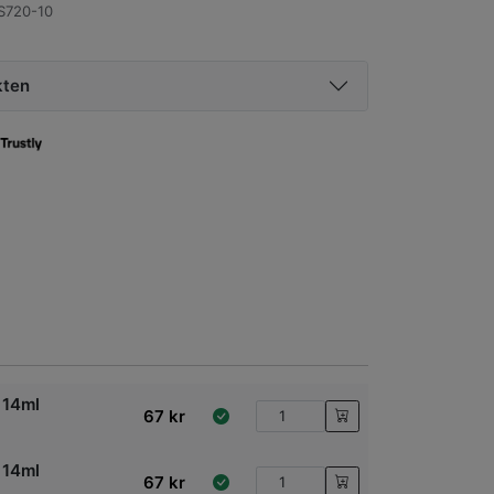
S720-10
kten
 14ml
67
kr
 14ml
67
kr