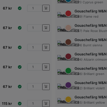
(211) Cyprus green
67
kr
Gouachefärg W&N
(249) Flame red
Gouachefärg W&N
67
kr
(257) Pale Rose Blus
Gouachefärg W&N
(074) Burnt sienna
67
kr
Gouachefärg W&N
(004) Alizarin crimson
67
kr
Gouachefärg W&N
(046) Brilliant green
Gouachefärg W&N
67
kr
(052) Brilliant violett
Gouachefärg W&N
(055) Brilliant yellow
115
kr