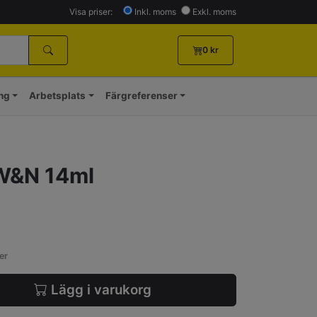
Visa priser:
Inkl. moms
Exkl. moms
0
kr
ing
Arbetsplats
Färgreferenser
W&N 14ml
er
Lägg i varukorg