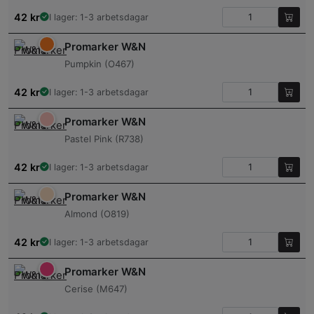
42
kr
I lager: 1-3 arbetsdagar
Promarker W&N
Pumpkin (O467)
42
kr
I lager: 1-3 arbetsdagar
Promarker W&N
Pastel Pink (R738)
42
kr
I lager: 1-3 arbetsdagar
Promarker W&N
Almond (O819)
42
kr
I lager: 1-3 arbetsdagar
Promarker W&N
Cerise (M647)