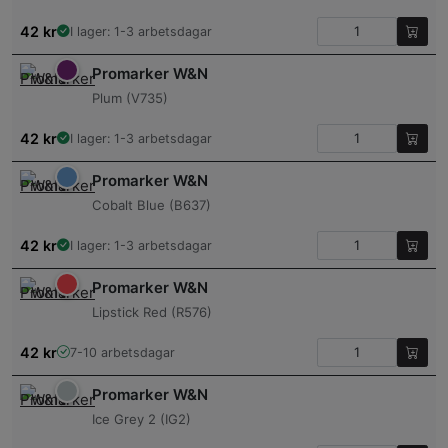
42
kr
I lager: 1-3 arbetsdagar
Promarker W&N
Plum (V735)
42
kr
I lager: 1-3 arbetsdagar
Promarker W&N
Cobalt Blue (B637)
42
kr
I lager: 1-3 arbetsdagar
Promarker W&N
Lipstick Red (R576)
42
kr
7-10 arbetsdagar
Promarker W&N
Ice Grey 2 (IG2)