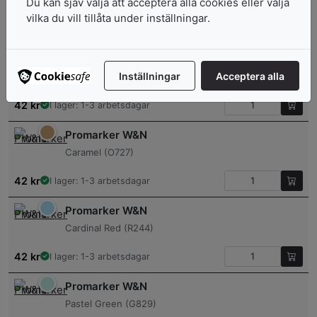
Grey Green (G917)
Du kan sjäv välja att acceptera alla cookies eller välja
vilka du vill tillåta under inställningar.
42
kr
I lager: 1-3 arbetsdagar
Promarker W&N
Inställningar
Acceptera alla
Sunkissed Pink (O228)
42
kr
I lager: 1-3 arbetsdagar
Promarker W&N
Caramel (O727)
42
kr
I lager: 1-3 arbetsdagar
Promarker W&N
Cardinal Red (R244)
42
kr
I lager: 1-3 arbetsdagar
Promarker W&N
Pastel Green (G829)