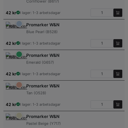
Cornflower (B617)
42
kr
I lager: 1-3 arbetsdagar
Promarker W&N
Blue Pearl (B528)
42
kr
I lager: 1-3 arbetsdagar
Promarker W&N
Emerald (G657)
42
kr
I lager: 1-3 arbetsdagar
Promarker W&N
Tan (O528)
42
kr
I lager: 1-3 arbetsdagar
Promarker W&N
Pastel Beige (Y717)