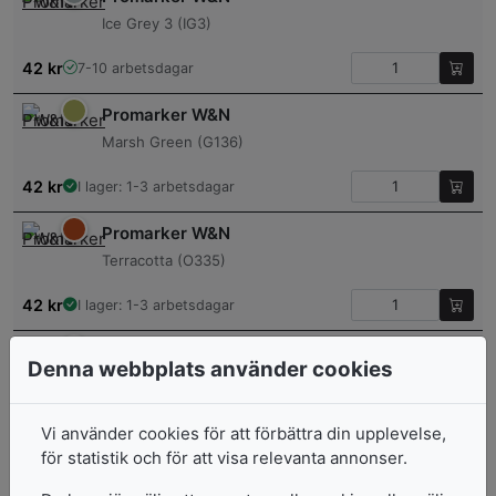
Ice Grey 3 (IG3)
42
kr
7-10 arbetsdagar
Promarker W&N
Marsh Green (G136)
42
kr
I lager: 1-3 arbetsdagar
Promarker W&N
Terracotta (O335)
42
kr
I lager: 1-3 arbetsdagar
Promarker W&N
Denna webbplats använder cookies
Soft Green (G817)
42
kr
7-10 arbetsdagar
Vi använder cookies för att förbättra din upplevelse,
för statistik och för att visa relevanta annonser.
Promarker W&N