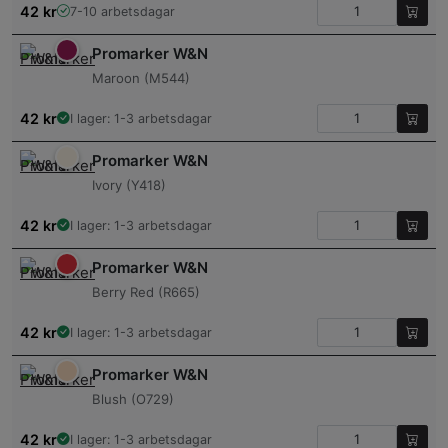
42
kr
7-10 arbetsdagar
Promarker W&N
Maroon (M544)
42
kr
I lager: 1-3 arbetsdagar
Promarker W&N
Ivory (Y418)
42
kr
I lager: 1-3 arbetsdagar
Promarker W&N
Berry Red (R665)
42
kr
I lager: 1-3 arbetsdagar
Promarker W&N
Blush (O729)
42
kr
I lager: 1-3 arbetsdagar