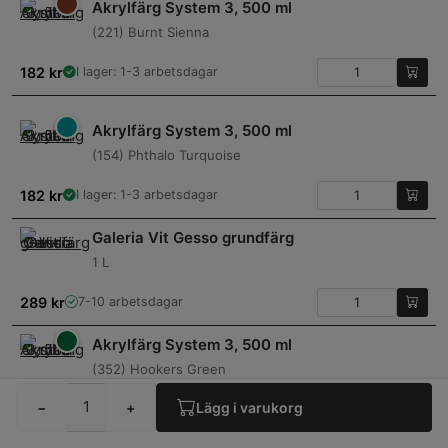
Akrylfärg System 3, 500 ml
(221) Burnt Sienna
182
kr
I lager: 1-3 arbetsdagar
Akrylfärg System 3, 500 ml
(154) Phthalo Turquoise
182
kr
I lager: 1-3 arbetsdagar
Galeria Vit Gesso grundfärg
1 L
289
kr
7-10 arbetsdagar
Akrylfärg System 3, 500 ml
(352) Hookers Green
−
+
Lägg i varukorg
182
kr
I lager: 1-3 arbetsdagar