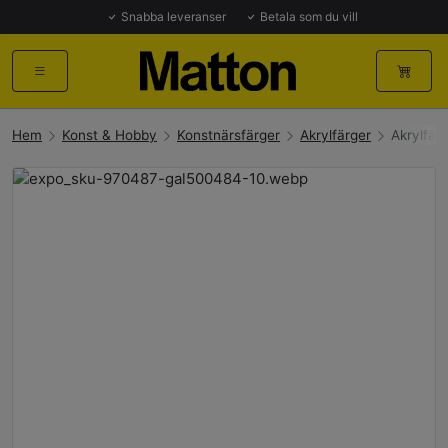
Snabba leveranser
Betala som du vill
Hem
Konst & Hobby
Konstnärsfärger
Akrylfärger
Akrylfär
Föregående
Nästa